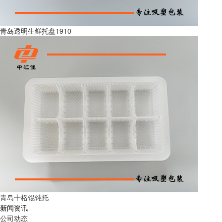
青岛透明生鲜托盘1910
青岛十格馄饨托
新闻资讯
公司动态