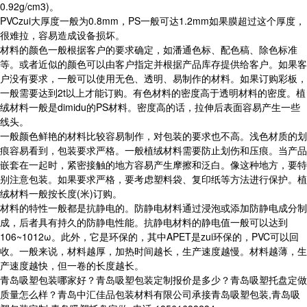
0.92g/cm3)。
PVCzui大厚度一般为0.8mm，PS一般可达1.2mm如果膜超过这个厚度，
很难拉，容易造成设备损坏。
材料的颜色一般根据客户的要求确定，如潘通色标、配色稿、除色标准
等。或者近似的颜色可以由客户指定并根据产品库存提供给客户。如果客
户没有要求，一般可以使用无色、透明、易制作的材料。如果订购彩板，
一般需要达到2t以上才能订购。有色材料的密度高于透明材料的密度。植
绒材料一般是dimidu的PS材料。密度高的话，拉伸后表面容易产生一些
线头。
一般颜色鲜艳的材料比较容易制作，对包装的要求也不高。浅色材质的划
痕容易看到，包装要求严格。一般植绒材料需要防止划伤和压痕。当产品
嵌套在一起时，紧密接触的地方容易产生摩擦和泛白。像这种地方，要特
别注意包装。如果要求严格，要考虑塑料袋、复印纸等方法进行保护。植
绒材料一般按长度(米)订购。
材料的特性一般都是抗静电的。防静电材料通过浸泡或添加防静电成分制
成，后者具有持久的防静电性能。抗静电材料的静电值一般可以达到
106~1012ω。此外，它是环保的，其中APET是zui环保的，PVC可以回
收。一般来说，材料越厚，加热时间越长，生产速度越慢。材料越薄，生
产速度越快，但一卷的长度越长。
青岛吸塑包装哪家好？青岛吸塑包装定制报价是多少？青岛吸塑托盘定做
质量怎么样？青岛中汇佳品包装材料有限公司承接青岛吸塑包装,青岛吸