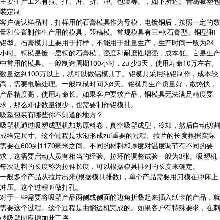
主要生产工艺有拉、扯、冲、折、冲、包装等。，如下所述。
青岛吸塑包
装
定制
客户确认样品时，打样用的石膏模具作为母模，电镀铜后，按照一定的数
量和位置制作生产用的模具，即稿模。常规模具有三种:石膏型、铜型和
铝型。石膏模具主要用于打样，不能用于批量生产，生产时间一般为24
小时。铜模是镀一层铜的石膏模，强度和耐磨性增强，成本低。它是生产
中常用的模具。一般制造周期100小时，zui少3天，使用寿命10万左右。
数量达到100万以上，就可以做铝模具了。铝模具采用纯铝制作，成本较
高，需要电脑处理。一般制模时间为3天。铝模具生产质量好，散热快，
产品精度高，使用寿命长。如果客户要求产品，铜模具无法满足精度要
求，那么即使数量很少，也需要制作铝模具。
吸塑包装有哪些你不知道的地方？
吸塑机通过吸塑成型机加热原料卷，真空吸塑成型，冷却，然后自动切割
成给定尺寸。这个过程是水泡形成zui重要的过程。拉片的长度根据实际
需要在600到1170毫米之间。不同的材料和厚度对温度调节有不同的要
求，这需要启动人员有相当的经验。拉环的调整试验一般为3张。吸塑机
每次进料的长度称为拉伸长度，可以根据模具排列的长度来确定。
一般多个产品从拉片出来(根据模具排数)，单个产品需要用刀模在冲床上
冲压。这个过程叫做打孔。
对于一些需要将吸塑产品两侧或侧面的边角折叠起来插入纸卡的产品，就
需要这个过程。这个过程是由翻边机完成的。如果客户有特殊要求，在刺
破吸塑时应增加此工序。