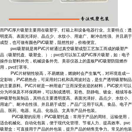
而PVC厚片吸塑主要用在吸塑字、灯箱上和设备电器行业。主要特点：透
明度高、表面光泽好、晶点少、水纹小、用途广、耐冲击性强、并且易于
成型，也可做有颜色PVC吸塑，阻然性好，价格便宜。
pvc吸塑就是将PVC片材通过真空吸塑成型工艺加工而成的吸塑产
品（吸塑托盘、吸塑盒、）；pvc也可以加工成PVC厚片吸塑，如：电子
操作台塑料外壳，机械设备外壳、美容仪器上的盖板PVC吸塑防阻燃作
用，pvc灯罩等。
PVC片材韧性较高，不易燃烧，燃烧时会产生氯气，对环境造成一
定影响，PVC易热合，可采用封口机和高周波封边，是生产透明吸塑制品
的主要原料。PVC片材是一种用途广泛而深受欢迎的材料，PVC胶片可以
分为环保及不环保两种，可以制成透明、彩色、防静电、镀金、植绒等各
种吸塑包装制品，其特点主要透明度高、表面光泽好、晶点少、水纹小、
用途广、耐冲击性强、并且易于成型，产品广泛用于玩具、食品、电子产
品、医药、电器、礼品、化妆品、文具等产品外包装。
PVC吸塑的应用：PVC吸塑托盘：常用于产品的周转、运输使用，
适合机械化、自动化包装，便于现代化管理、节省人力、提高效率。pvc
吸塑盒：可直接用于产品的外包装，提升产品的销售竞争力。常见的包装